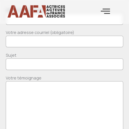
Aller
Votre nom (obligatoire)
au
contenu
Votre adresse courriel (obligatoire)
Sujet
Votre témoignage