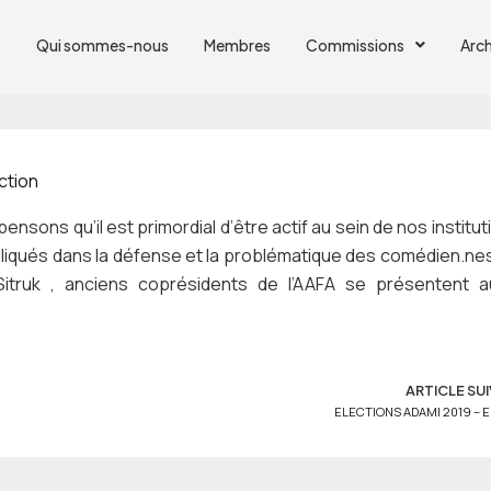
s
Qui sommes-nous
Membres
Commissions
Arch
ction
nsons qu’il est primordial d’être actif au sein de nos institut
iqués dans la défense et la problématique des comédien.ne
r Sitruk , anciens coprésidents de l’AAFA se présentent 
ARTICLE SU
ELECTIONS ADAMI 2019 – E