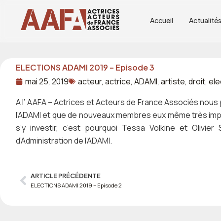
Aller
au
Accueil
Actualité
contenu
ELECTIONS ADAMI 2019 – Episode 3
mai 25, 2019
acteur
,
actrice
,
ADAMI
,
artiste
,
droit
,
ele
A l’ AAFA – Actrices et Acteurs de France Associés nous pe
l’ADAMI et que de nouveaux membres eux même très impl
s’y investir, c’est pourquoi Tessa Volkine et Olivie
d’Administration de l’ADAMI.
ARTICLE PRÉCÉDENTE
Prev
ELECTIONS ADAMI 2019 – Episode 2