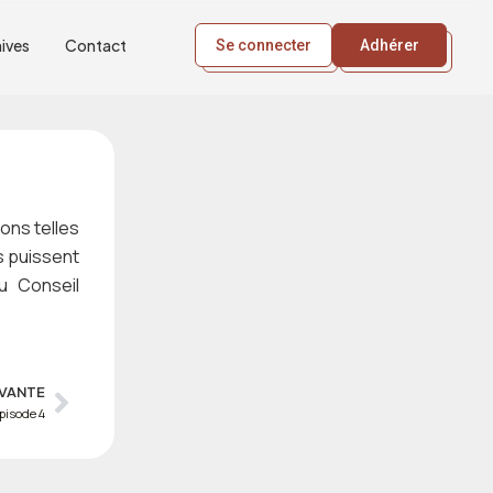
ives
Contact
Se connecter
Adhérer
ions telles
s puissent
au Conseil
IVANTE
Next
pisode 4