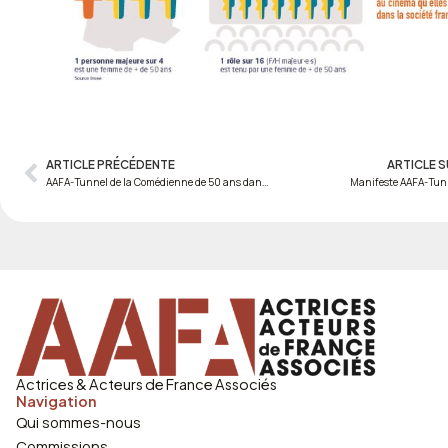
ARTICLE PRÉCÉDENTE
ARTICLE S
Prev
AAFA-Tunnel de la Comédienne de 50 ans dans le rapport du HCE
Manifeste AAFA-Tun
Actrices & Acteurs de France Associés
Navigation
Qui sommes-nous
Commissions