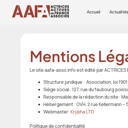
Aller
au
Accueil
Actualité
contenu
Mentions Lég
Le site aafa-asso.info est édité par ACTRI
Structure juridique : Association, loi 1901
Siège social : 127, rue du faubourg pois
Responsable de la rédaction du site : Ma
Hébergement : OVH, 2 rue Kellermann – 
Webmaster:
Krypha LTD
Politique de confidentialité