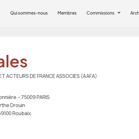
s
Qui sommes-nous
Membres
Commissions
Arch
ales
CES ET ACTEURS DE FRANCE ASSOCIES (AAFA)
sonnière – 75009 PARIS
rthe Drouin
59100 Roubaix