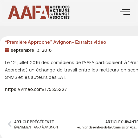
Aller
au
contenu
“Première Approche” Avignon- Extraits vidéo
septembre 13, 2016
Le 12 juillet 2016 des comédiens de l’AAFA participaient à “Pre
Approche”, un échange de travail entre les metteurs en scè
SNMS et les auteurs des EAT.
https://vimeo.com/175355227
ARTICLE PRÉCÉDENTE
ARTICLE SUIVANT
Prev
ÉVÈNEMENT AAFA À AVIGNON
Réunion de rentrée de la Commission Agents et Castings