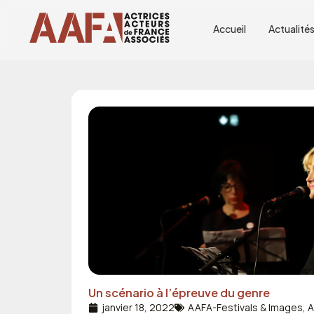
Aller
au
Accueil
Actualité
contenu
Un scénario à l’épreuve du genre
janvier 18, 2022
AAFA-Festivals & Images
,
A