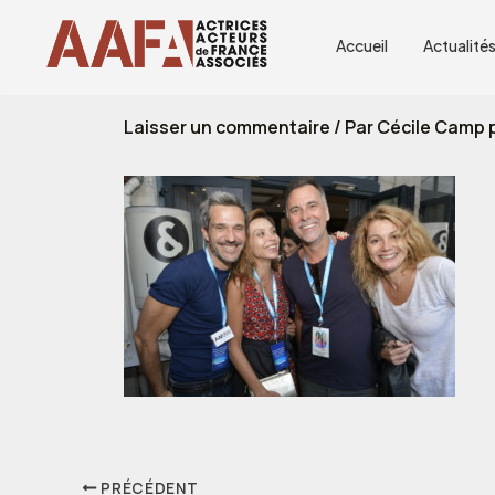
Aller
au
Accueil
Actualité
contenu
Laisser un commentaire
/ Par
Cécile Camp p
PRÉCÉDENT