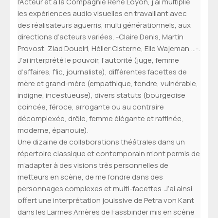
l’Acteur et à la Compagnie René Loyon, j’ai multiplié
les expériences audio visuelles en travaillant avec
des réalisateurs aguerris, multi générationnels, aux
directions d’acteurs variées, -Claire Denis, Martin
Provost, Ziad Doueiri, Hélier Cisterne, Elie Wajeman,…-.
J’ai interprété le pouvoir, l’autorité (juge, femme
d’affaires, flic, journaliste), différentes facettes de
mère et grand-mère (empathique, tendre, vulnérable,
indigne, incestueuse), divers statuts (bourgeoise
coincée, féroce, arrogante ou au contraire
décomplexée, drôle, femme élégante et raffinée,
moderne, épanouie).
Une dizaine de collaborations théâtrales dans un
répertoire classique et contemporain m’ont permis de
m’adapter à des visions très personnelles de
metteurs en scène, de me fondre dans des
personnages complexes et multi-facettes. J’ai ainsi
offert une interprétation jouissive de Petra von Kant
dans les Larmes Amères de Fassbinder mis en scène