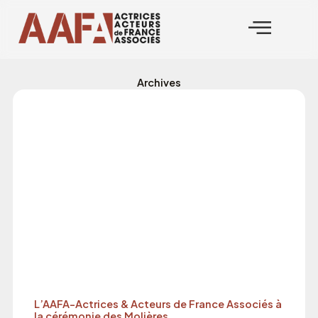
Aller
au
contenu
Archives
Page
Page
L’AAFA-Actrices & Acteurs de France Associés à
la cérémonie des Molières