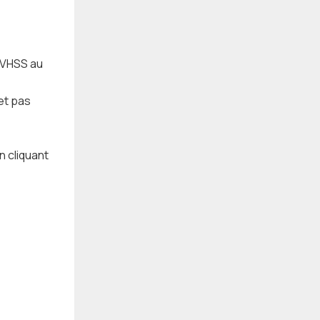
 VHSS au
 et pas
n cliquant