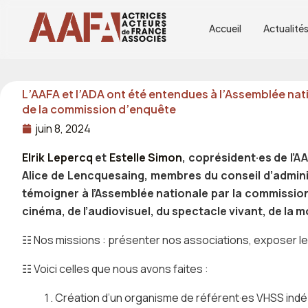
Aller
au
Accueil
Actualité
contenu
L’AAFA et l’ADA ont été entendues à l’Assemblée nati
de la commission d’enquête
juin 8, 2024
Elrik Lepercq
et
Estelle Simon
, coprésident·es de l’
AA
Alice de Lencquesaing, membres du conseil d’admini
témoigner à l’
Assemblée nationale
par la commission
cinéma, de l’audiovisuel, du spectacle vivant, de la mo
☷ Nos missions : présenter nos associations, exposer les
☷ Voici celles que nous avons faites :
Création d’un organisme de référent·es VHSS indépe