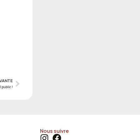
IVANTE
Next
 public !
Nous suivre