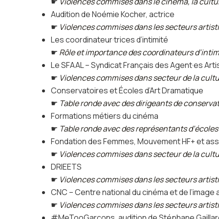
☛
Violences commises dans le cinéma, la culture,
Audition de Noémie Kocher, actrice
☛
Violences commises dans les secteurs artist
Les coordinateur·trices d’intimité
☛
Rôle et importance des coordinateurs d’intimi
Le SFAAL – Syndicat Français des Agent·es Artis
☛
Violences commises dans secteur de la cultur
Conservatoires et Écoles d’Art Dramatique
☛
Table ronde avec des dirigeants de conservat
Formations métiers du cinéma
☛
Table ronde avec des représentants d’écoles
Fondation des Femmes, Mouvement HF+ et as
☛
Violences commises dans secteur de la culture
DRIEETS
☛
Violences commises dans les secteurs artisti
CNC – Centre national du cinéma et de l’image
☛
Violences commises dans les secteurs artisti
#MeTooGarçons, audition de Stéphane Gaillar