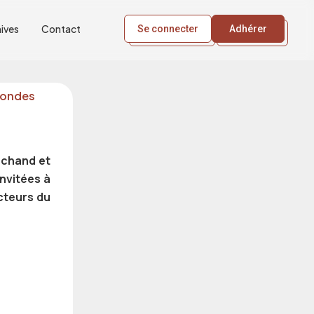
ives
Contact
Se connecter
Adhérer
 rondes
rchand et
invitées à
cteurs du